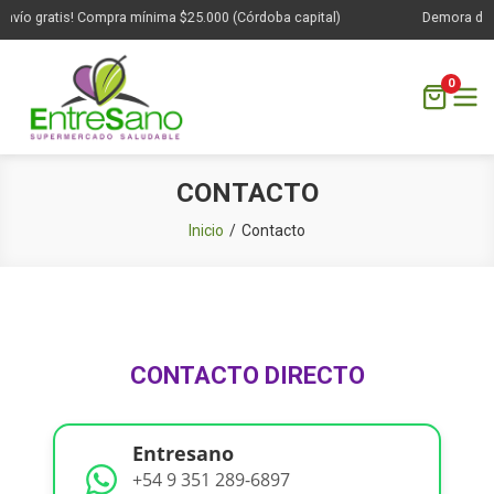
nvío gratis! Compra mínima $25.000 (Córdoba capital)
Demora de 1 
0
Saltar
CONTACTO
al
contenido
Inicio
Contacto
CONTACTO DIRECTO
Entresano
+54 9 351 289-6897