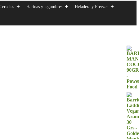
Cereales
Harinas y legumbres
Heladera y Freezer