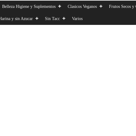
Belleza Higiene y Suplementos
Clasicos Veganos
Frutos Secos y 
Harina y sin Azucar
Sin Tacc
Varios