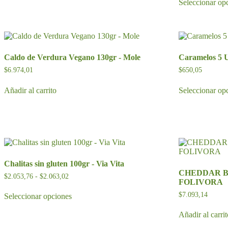
Seleccionar op
Caldo de Verdura Vegano 130gr - Mole
Caramelos 5 U
$
6.974,01
$
650,05
Añadir al carrito
Seleccionar op
Chalitas sin gluten 100gr - Via Vita
CHEDDAR B
Rango
$
2.053,76
-
$
2.063,02
FOLIVORA
de
Este
precios:
$
7.093,14
Seleccionar opciones
producto
desde
tiene
$2.053,76
Añadir al carri
múltiples
hasta
variantes.
$2.063,02