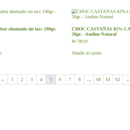
abor ahumado sin tacc 190gr.
CHOC CASTAÑAS 82% CA
50gr. - Andino Natural
$
8.780,83
to
Añadir al carrito
←
1
2
3
4
5
6
7
8
…
60
61
62
→