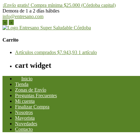
¡Envío gratis! Compra mínima $25.000 (Córdoba capital)
Demora de 1 a 2 días hábiles
info@entresano.com
‹
›
Saltar
al
Entresano
Supermercado Saludable
contenido
Carrito
Artículos comprados
$7.943,93
1 artículo
cart widget
Inicio
Tienda
Zonas de Envío
Preguntas Frecuentes
Mi cuenta
Finalizar Compra
Nosotros
Mayorista
Novedades
Contacto