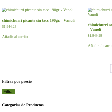
Las
opciones
se
pueden
chimichurri picante sin tacc 190gr. - Vanoli
elegir
chimichurri s
en
$
1.944,23
- Vanoli
la
página
$
1.949,29
Añadir al carrito
de
producto
Añadir al carri
Filtrar por precio
Filtrar
Categorías de Productos