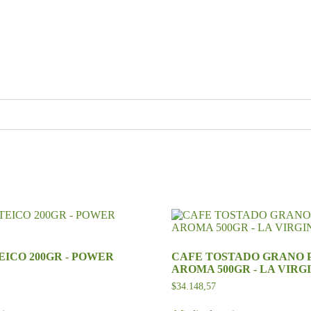
ICO 200GR - POWER
CAFE TOSTADO GRANO 
AROMA 500GR - LA VIRG
$
34.148,57
Este