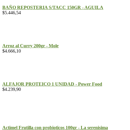
BAÑO REPOSTERIA S/TACC 150GR - AGUILA
$
5.446,54
Arroz al Curry 200gr - Mole
$
4.666,10
ALFAJOR PROTEICO 1 UNIDAD - Power Food
$
4.239,90
Actimel Frutilla con probioticos 100gr - La serenisima