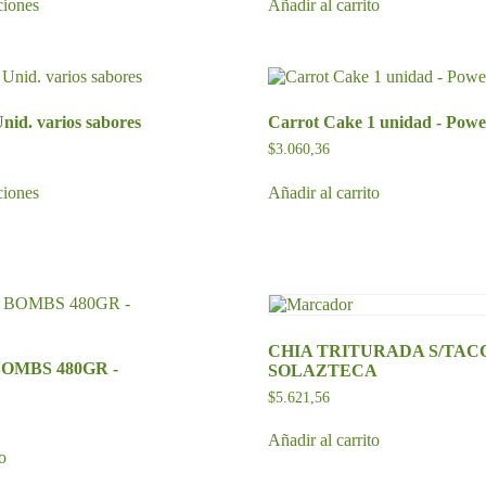
ciones
Añadir al carrito
producto
tiene
múltiples
variantes.
Las
opciones
nid. varios sabores
Carrot Cake 1 unidad - Pow
se
pueden
$
3.060,36
elegir
Este
en
ciones
Añadir al carrito
producto
la
tiene
página
múltiples
de
variantes.
producto
Las
opciones
se
pueden
elegir
CHIA TRITURADA S/TACC 
OMBS 480GR -
en
SOLAZTECA
la
$
5.621,56
página
de
Añadir al carrito
producto
to