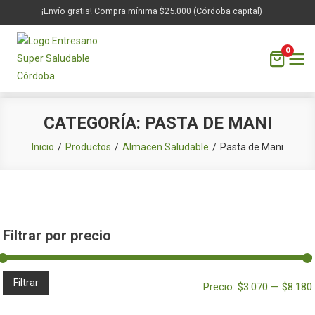
¡Envío gratis! Compra mínima $25.000 (Córdoba capital)
0
Saltar
CATEGORÍA:
PASTA DE MANI
al
contenido
Inicio
Productos
Almacen Saludable
Pasta de Mani
Filtrar por precio
Filtrar
Precio:
$3.070
—
$8.180