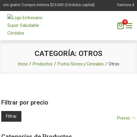
nvío gratis! Compra mínima $25.000 (Córdoba capital)
Demora de 1 
0
Saltar
CATEGORÍA:
OTROS
al
contenido
Inicio
Productos
Frutos Secos y Cereales
Otros
Filtrar por precio
Filtrar
Precio:
—
Categorías de Productos