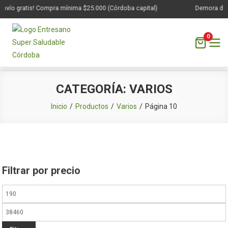
nvío gratis! Compra mínima $25.000 (Córdoba capital)
Demora de 1 
0
Saltar
CATEGORÍA:
VARIOS
al
contenido
Inicio
Productos
Varios
Página 10
Filtrar por precio
Precio
mínimo
Precio
máximo