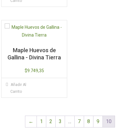
Carrito
Maple Huevos de
Gallina - Divina Tierra
$
9.749,35
Añadir Al
Carrito
←
1
2
3
…
7
8
9
10