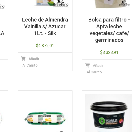
Leche de Almendra
Bolsa para filtro -
Vainilla s/ Azucar
Apta leche
LA
1Lt. - Silk
vegetales/ cafe/
germinados
$
4.872,01
$
3.323,91
Añadir
Al Carrito
Añadir
Al Carrito