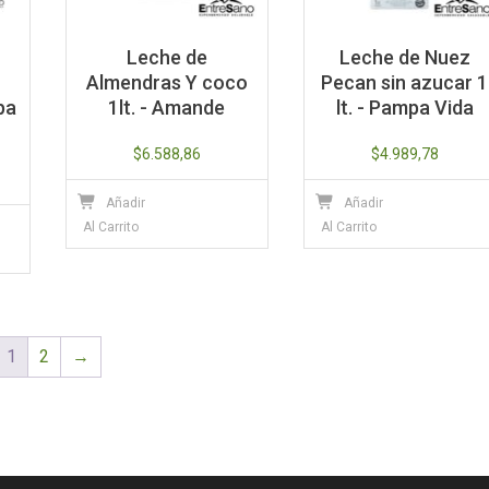
Leche de
Leche de Nuez
Almendras Y coco
Pecan sin azucar 1
pa
1lt. - Amande
lt. - Pampa Vida
$
6.588,86
$
4.989,78
Añadir
Añadir
Al Carrito
Al Carrito
1
2
→