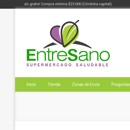
¡Envío gratis! Compra mínima $25.000 (Córdoba capital)
Saltar
al
contenido
Entresano
Supermercado Saludable
Inicio
Tienda
Zonas de Envío
Preguntas