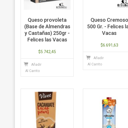
Queso provoleta
Queso Cremos
(Base de Almendras
500 Gr. - Felices l
y Castañas) 250gr -
Vacas
Felices las Vacas
$
6.691,63
$
5.742,45
Añadir
Al Carrito
Añadir
Al Carrito