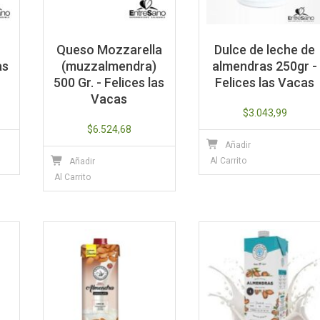
o
Queso Mozzarella
Dulce de leche de
as
(muzzalmendra)
almendras 250gr -
500 Gr. - Felices las
Felices las Vacas
Vacas
$
3.043,99
$
6.524,68
Añadir
Al Carrito
Añadir
Al Carrito