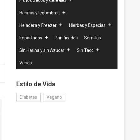
Frutos Secos y Cereales
Harinas y legumbres
Heladera y Freezer
Hierbas y Especias
Importados
Panificados
Semillas
Sin Harina y sin Azucar
Sin Tacc
Varios
Estilo de Vida
Diabetes
Vegano