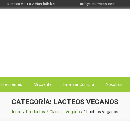
Demora de 1 a 2 días hábiles
info@entresano.com
 Frecuentes
Mi cuenta
Finalizar Compra
Nosotros
CATEGORÍA:
LACTEOS VEGANOS
Inicio
Productos
Clasicos Veganos
Lacteos Veganos