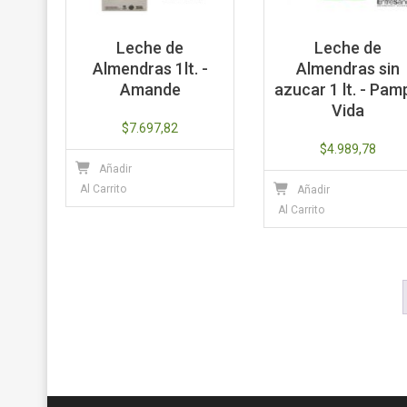
Leche de
Leche de
Almendras 1lt. -
Almendras sin
Amande
azucar 1 lt. - Pam
Vida
$
7.697,82
$
4.989,78
Añadir
Al Carrito
Añadir
Al Carrito