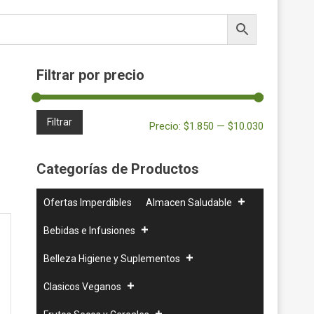
Filtrar por precio
Precio
Precio
Filtrar
Precio:
$1.850
—
$10.030
mínimo
máximo
Categorías de Productos
Ofertas Imperdibles
Almacen Saludable
Bebidas e Infusiones
Belleza Higiene y Suplementos
Clasicos Veganos