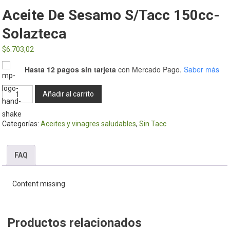
Aceite De Sesamo S/Tacc 150cc-
Solazteca
$
6.703,02
Hasta 12 pagos sin tarjeta
con Mercado Pago.
Saber más
Aceite
Añadir al carrito
de
Sesamo
Categorías:
Aceites y vinagres saludables
,
Sin Tacc
s/Tacc
150cc-
Solazteca
FAQ
cantidad
Content missing
Productos relacionados