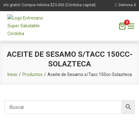
nvío gratis! Compra mínima $25.000 (Córdoba capital)
Demora de 1 
0
Saltar
ACEITE DE SESAMO S/TACC 150CC-
al
SOLAZTECA
contenido
Inicio
Productos
Aceite de Sesamo s/Tacc 150cc-Solazteca