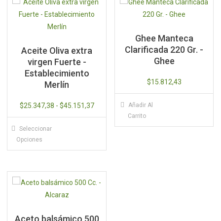
Ghee Manteca
Clarificada 220 Gr. -
Aceite Oliva extra
Ghee
virgen Fuerte -
Establecimiento
$
15.812,43
Merlín
Rango
$
25.347,38
-
$
45.151,37
Añadir Al
Carrito
de
Este
Seleccionar
precios:
producto
Opciones
desde
tiene
$25.347,38
múltiples
hasta
variantes.
$45.151,37
Las
opciones
se
Aceto balsámico 500