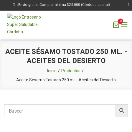
¡Envío gratis! Compra mínima $25.000 (Córdoba capital)
0
Saltar
ACEITE SÉSAMO TOSTADO 250 ML. -
al
ACEITES DEL DESIERTO
contenido
Inicio
Productos
Aceite Sésamo Tostado 250 ml. - Aceites del Desierto