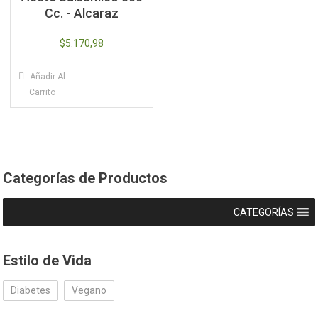
pueden
Cc. - Alcaraz
elegir
en
$
5.170,98
la
página
Añadir Al
de
Carrito
producto
Categorías de Productos
CATEGORÍAS
Estilo de Vida
Diabetes
Vegano