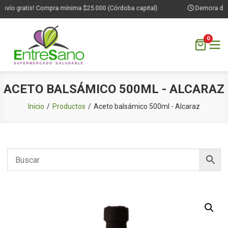
nvío gratis! Compra mínima $25.000 (Córdoba capital)
Demora de 1 
0
Saltar
ACETO BALSÁMICO 500ML - ALCARAZ
al
contenido
Inicio
Productos
Aceto balsámico 500ml - Alcaraz