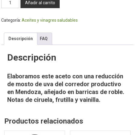
Aceto
Añadir al carrito
balsámico
500ml
Categoría:
Aceites y vinagres saludables
-
Alcaraz
cantidad
Descripción
FAQ
Descripción
Elaboramos este aceto con una reducción
de mosto de uva del corredor productivo
en Mendoza, añejado en barricas de roble.
Notas de ciruela, frutilla y vainilla.
Productos relacionados