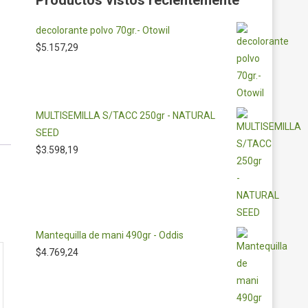
Productos vistos recientemente
decolorante polvo 70gr.- Otowil
$
5.157,29
MULTISEMILLA S/TACC 250gr - NATURAL
SEED
$
3.598,19
Mantequilla de mani 490gr - Oddis
$
4.769,24