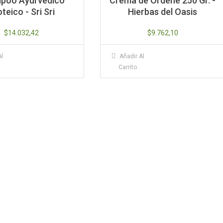
poo Ayurvedico
Crema de Ordeñe 250 Gr. -
teico - Sri Sri
Hierbas del Oasis
$
14.032,42
$
9.762,10
Al
Añadir Al
Carrito