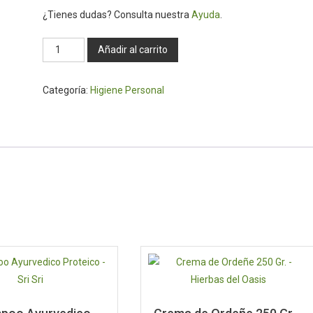
¿Tienes dudas? Consulta nuestra
Ayuda
.
Acondicionador
Añadir al carrito
solido
de
Categoría:
Higiene Personal
argán
(Unidad)
-
Mies
cantidad