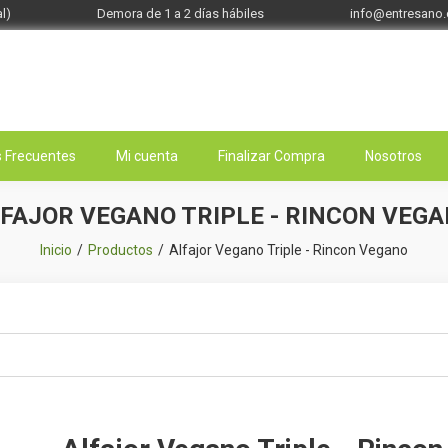
l)
Demora de 1 a 2 días hábiles
info@entresano
 Frecuentes
Mi cuenta
Finalizar Compra
Nosotros
FAJOR VEGANO TRIPLE - RINCON VEG
Inicio
Productos
Alfajor Vegano Triple - Rincon Vegano