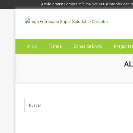
¡Envío gratis! Compra mínima $25.000 (Córdoba capita
Saltar
al
contenido
Entresano
Supermercado Saludable
Inicio
Tienda
Zonas de Envío
Preguntas
AL