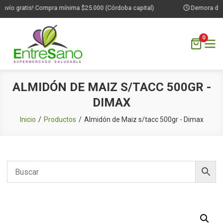
nvío gratis! Compra mínima $25.000 (Córdoba capital)
Demora de 1 
0
Saltar
ALMIDÓN DE MAIZ S/TACC 500GR -
al
DIMAX
contenido
Inicio
Productos
Almidón de Maiz s/tacc 500gr - Dimax