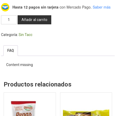
Hasta 12 pagos sin tarjeta
con Mercado Pago.
Saber más
Almidón
Añadir al carrito
de
Maiz
Categoría:
Sin Tacc
s/tacc
500gr
-
FAQ
Dimax
cantidad
Content missing
Productos relacionados