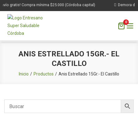
nvío gratis! Compra mínima $25.000 (Córdoba capital)
Demora de 1 
0
Saltar
ANIS ESTRELLADO 15GR.- EL
al
CASTILLO
contenido
Inicio
Productos
Anis Estrellado 15Gr.- El Castillo