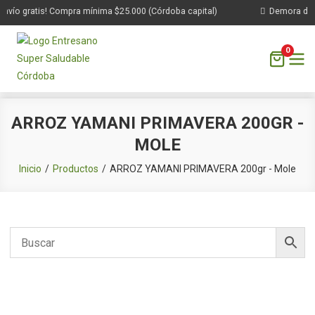
nvío gratis! Compra mínima $25.000 (Córdoba capital)
Demora de 1 
0
Saltar
ARROZ YAMANI PRIMAVERA 200GR -
al
MOLE
contenido
Inicio
Productos
ARROZ YAMANI PRIMAVERA 200gr - Mole