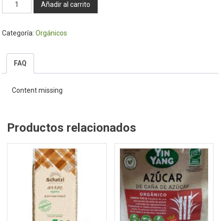
Azúcar
Añadir al carrito
Orgánica
500
Categoría:
Orgánicos
Gr
-
Schatzi
FAQ
cantidad
Content missing
Productos relacionados