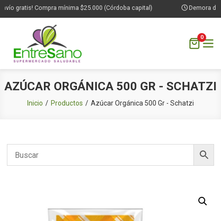
nvío gratis! Compra mínima $25.000 (Córdoba capital)
Demora de 1 
0
Saltar
AZÚCAR ORGÁNICA 500 GR - SCHATZI
al
contenido
Inicio
Productos
Azúcar Orgánica 500 Gr - Schatzi