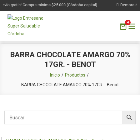
Envío gratis! Compra mínima $25.000 (Córdoba capital)
Demora de 1
4
Saltar
BARRA CHOCOLATE AMARGO 70%
al
17GR. - BENOT
contenido
Inicio
Productos
BARRA CHOCOLATE AMARGO 70% 17GR. - Benot