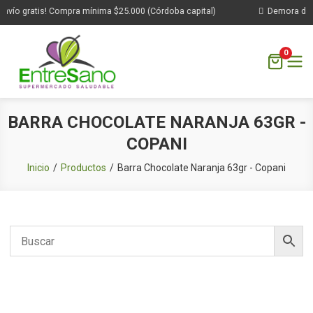
vío gratis! Compra mínima $25.000 (Córdoba capital)
Demora de 1 
0
Saltar
BARRA CHOCOLATE NARANJA 63GR -
al
COPANI
contenido
Inicio
Productos
Barra Chocolate Naranja 63gr - Copani