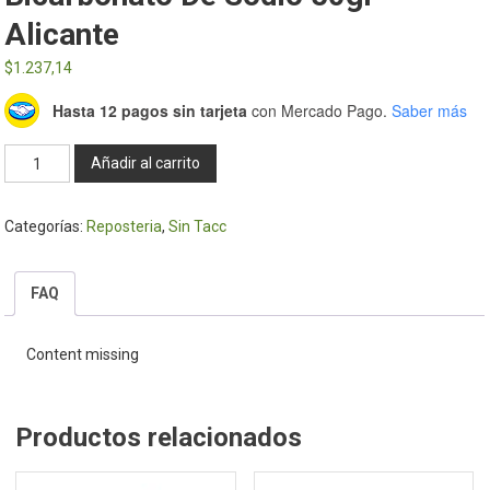
Alicante
$
1.237,14
Hasta 12 pagos sin tarjeta
con Mercado Pago.
Saber más
Bicarbonato
Añadir al carrito
de
sodio
Categorías:
Reposteria
,
Sin Tacc
50gr
-
Alicante
FAQ
cantidad
Content missing
Productos relacionados