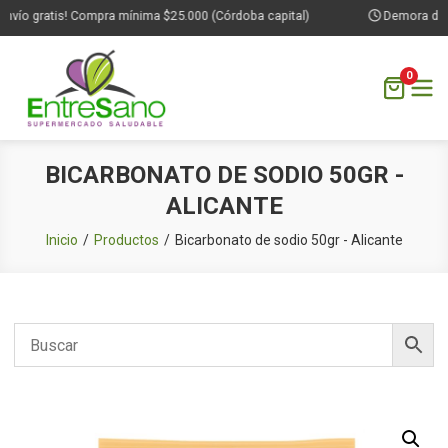
nvío gratis! Compra mínima $25.000 (Córdoba capital)
Demora de 1 
0
Saltar
BICARBONATO DE SODIO 50GR -
al
ALICANTE
contenido
Inicio
Productos
Bicarbonato de sodio 50gr - Alicante