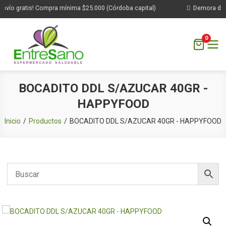
nvío gratis! Compra mínima $25.000 (Córdoba capital)
Demora de 1 
0
Saltar
BOCADITO DDL S/AZUCAR 40GR -
al
HAPPYFOOD
contenido
Inicio
Productos
BOCADITO DDL S/AZUCAR 40GR - HAPPYFOOD