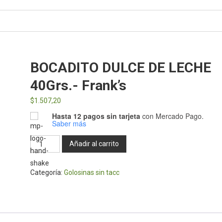
BOCADITO DULCE DE LECHE
40Grs.- Frank’s
$
1.507,20
Hasta 12 pagos sin tarjeta
con Mercado Pago.
Saber más
BOCADITO
Añadir al carrito
DULCE
DE
Categoría:
Golosinas sin tacc
LECHE
40Grs.-
Frank’s
cantidad