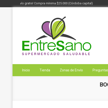
¡Envío gratis! Compra mínima $25.000 (Córdoba capital)
Saltar
al
contenido
Entresano
Supermercado Saludable
Inicio
Tienda
Zonas de Envío
Preguntas
BO