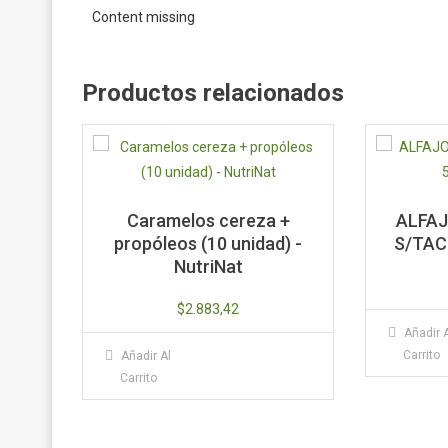
Content missing
Productos relacionados
Caramelos cereza +
ALFA
propóleos (10 unidad) -
S/TACC
NutriNat
$
2.883,42
Añadir 
Carrito
Añadir Al
Carrito