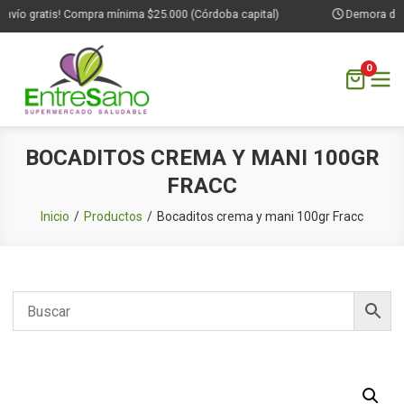
nvío gratis! Compra mínima $25.000 (Córdoba capital)
Demora de 1 
0
Saltar
BOCADITOS CREMA Y MANI 100GR
al
FRACC
contenido
Inicio
Productos
Bocaditos crema y mani 100gr Fracc