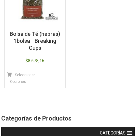
Bolsa de Té (hebras)
1bolsa - Breaking
Cups
$
8.678,16
Este
Seleccionar
producto
Opciones
tiene
múltiples
variantes.
Las
opciones
Categorías de Productos
se
pueden
CATEGORÍAS