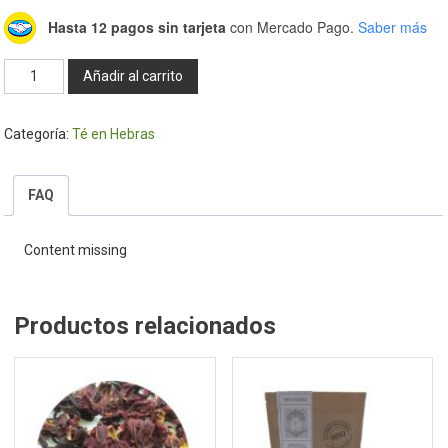
Hasta 12 pagos sin tarjeta
con Mercado Pago.
Saber más
Bolsa
Añadir al carrito
Té
Menta
Categoría:
Té en Hebras
Egipcia
90
Gr.
FAQ
-
Hierbas
Content missing
del
Oasis
cantidad
Productos relacionados