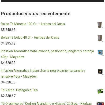
elegir
en
Productos vistos recientemente
la
página
Bolsa Té Marcela 100 Gr. - Hierbas del Oasis
de
$
5.348,63
producto
Bolsa Té boldo 40 Gr. - Hierbas del Oasis
$
4.895,18
Infusion Aromatica Vata lavanda, pasionaria, jengibre y naranja
40gr - Mayadevi
$
4.628,33
Infusion Aromatica Indian chai te negro,pimienta,canela y
jengibre 40gr - Mayadevi
$
4.628,33
Té Verde- Patagonia Tea
$
2.338,67
Té Orgánico de "Cedron Arandano e Hibisco" 25 Saq. - Hierbas