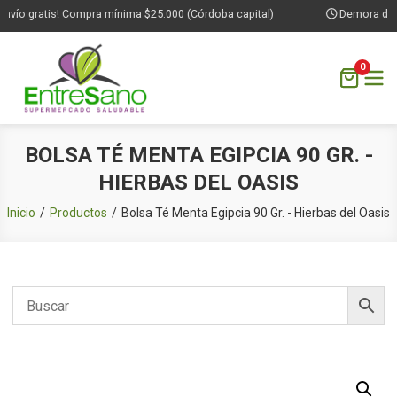
vío gratis! Compra mínima $25.000 (Córdoba capital)
Demora de 1 
0
Saltar
BOLSA TÉ MENTA EGIPCIA 90 GR. -
al
HIERBAS DEL OASIS
contenido
Inicio
Productos
Bolsa Té Menta Egipcia 90 Gr. - Hierbas del Oasis