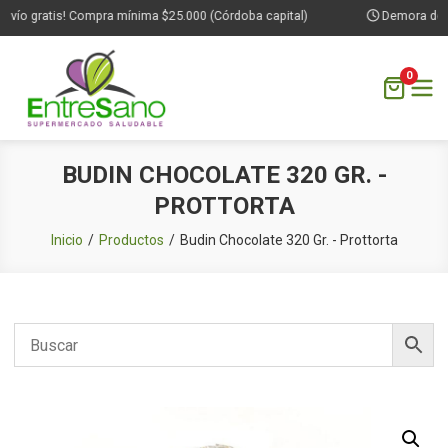
nvío gratis! Compra mínima $25.000 (Córdoba capital)
Demora de 1 
0
Saltar
BUDIN CHOCOLATE 320 GR. -
al
PROTTORTA
contenido
Inicio
Productos
Budin Chocolate 320 Gr. - Prottorta