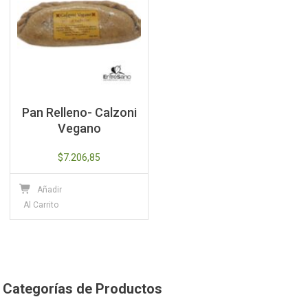
se
pueden
elegir
en
la
página
Pan Relleno- Calzoni
de
Vegano
producto
$
7.206,85
Añadir
Al Carrito
Categorías de Productos