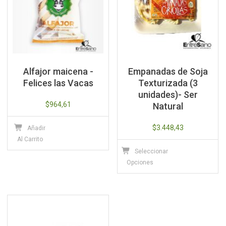
Alfajor maicena -
Empanadas de Soja
Felices las Vacas
Texturizada (3
unidades)- Ser
$
964,61
Natural
$
3.448,43
Añadir
Al Carrito
Este
Seleccionar
producto
Opciones
tiene
múltiples
variantes.
Las
opciones