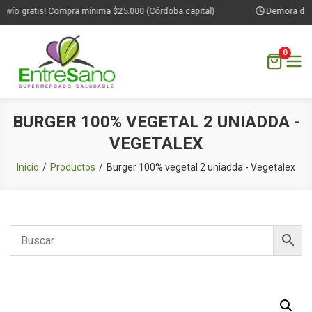
nvío gratis! Compra mínima $25.000 (Córdoba capital)
Demora de 1 
0
Saltar
BURGER 100% VEGETAL 2 UNIADDA -
al
VEGETALEX
contenido
Inicio
Productos
Burger 100% vegetal 2 uniadda - Vegetalex