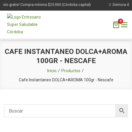
nvío gratis! Compra mínima $25.000 (Córdoba capital)
Demora de 1
0
Saltar
CAFE INSTANTANEO DOLCA+AROMA
al
100GR - NESCAFE
contenido
Inicio
Productos
Cafe Instantaneo DOLCA+AROMA 100gr - Nescafe