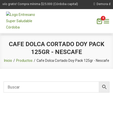
nvío gratis! Compra mínima $25.000 (Córdoba capital)
Demora de 1
0
Saltar
CAFE DOLCA CORTADO DOY PACK
al
125GR - NESCAFE
contenido
Inicio
Productos
Cafe Dolca Cortado Doy Pack 125gr - Nescafe