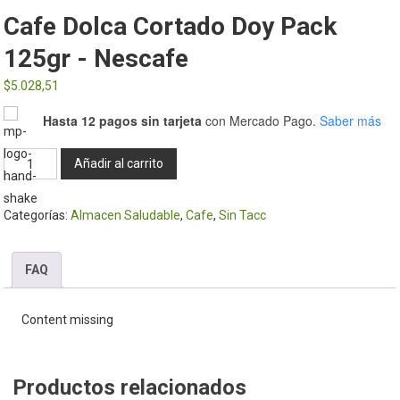
Cafe Dolca Cortado Doy Pack
125gr - Nescafe
$
5.028,51
Hasta 12 pagos sin tarjeta
con Mercado Pago.
Saber más
Cafe
Añadir al carrito
Dolca
Cortado
Categorías:
Almacen Saludable
,
Cafe
,
Sin Tacc
Doy
Pack
125gr
FAQ
-
Nescafe
Content missing
cantidad
Productos relacionados