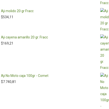
Aji molido 20 gr Fracc
$
534,11
Aji cayena amarillo 20 gr. Fracc
$
169,21
Aji No Moto caja 100gr - Comet
$
7.740,81