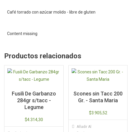
café/Cabrales
Café torrado con azúcar molido - libre de gluten
cantidad
Content missing
Productos relacionados
Fusili De Garbanzo
Scones sin Tacc 200
284gr s/tacc -
Gr. - Santa Maria
Legume
$
3.905,52
$
4.314,30
Añadir Al