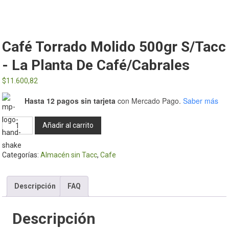
Café Torrado Molido 500gr S/tacc
- La Planta De Café/Cabrales
$
11.600,82
Hasta 12 pagos sin tarjeta
con Mercado Pago.
Saber más
Café
Añadir al carrito
torrado
molido
Categorías:
Almacén sin Tacc
,
Cafe
500gr
s/tacc
-
Descripción
FAQ
La
Planta
Descripción
de