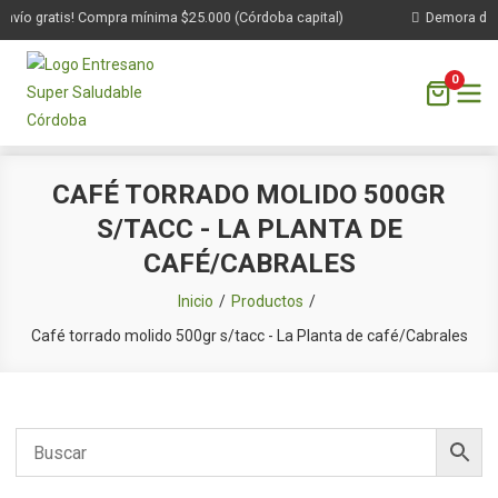
nvío gratis! Compra mínima $25.000 (Córdoba capital)
Demora de 1 
0
Saltar
CAFÉ TORRADO MOLIDO 500GR
al
S/TACC - LA PLANTA DE
contenido
CAFÉ/CABRALES
Inicio
Productos
Café torrado molido 500gr s/tacc - La Planta de café/Cabrales