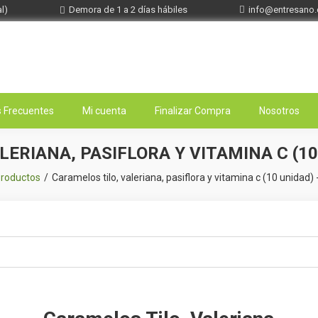
l)
Demora de 1 a 2 días hábiles
info@entresano
 Frecuentes
Mi cuenta
Finalizar Compra
Nosotros
LERIANA, PASIFLORA Y VITAMINA C (10
roductos
Caramelos tilo, valeriana, pasiflora y vitamina c (10 unidad) 