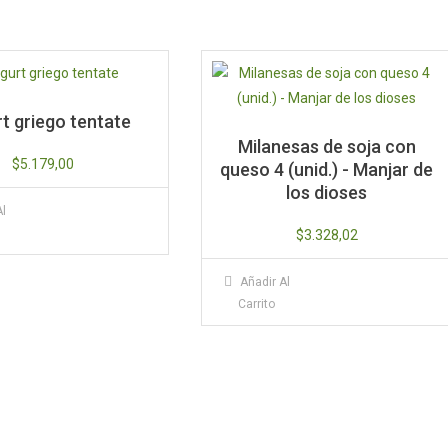
cantidad
t griego tentate
Milanesas de soja con
$
5.179,00
queso 4 (unid.) - Manjar de
los dioses
Al
$
3.328,02
Añadir Al
Carrito