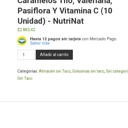
Caramelos Tilo, Valeriana,
Pasiflora Y Vitamina C (10
Unidad) - NutriNat
$
2.883,42
Hasta 12 pagos sin tarjeta
con Mercado Pago.
Saber más
Caramelos
Añadir al carrito
tilo,
valeriana,
Categorías:
Almacén sin Tacc
,
Golosinas sin tacc
,
Sin categorí
pasiflora
Sin Tacc
y
vitamina
c
(10
unidad)
-
NutriNat