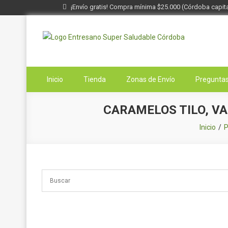
¡Envío gratis! Compra mínima $25.000 (Córdoba capita
Saltar
al
contenido
Entresano
Supermercado Saludable
Inicio
Tienda
Zonas de Envío
Preguntas
CARAMELOS TILO, VA
Inicio
P