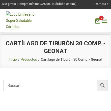
nvío gratis! Compra mínima $25.000 (Córdoba capital)
Demora de 1 
0
Saltar
CARTÍLAGO DE TIBURÓN 30 COMP. -
al
GEONAT
contenido
Inicio
Productos
Cartílago de Tiburón 30 Comp. - Geonat