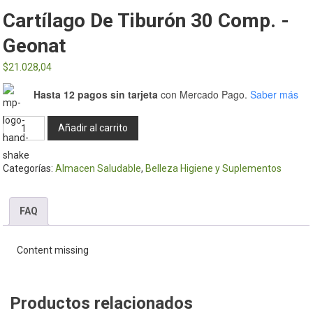
Cartílago De Tiburón 30 Comp. -
Geonat
$
21.028,04
Hasta 12 pagos sin tarjeta
con Mercado Pago.
Saber más
Cartílago
Añadir al carrito
de
Tiburón
Categorías:
Almacen Saludable
,
Belleza Higiene y Suplementos
30
Comp.
-
FAQ
Geonat
cantidad
Content missing
Productos relacionados