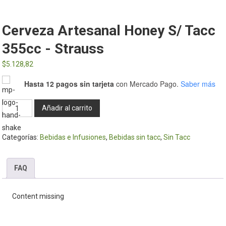
Cerveza Artesanal Honey S/ Tacc
355cc - Strauss
$
5.128,82
Hasta 12 pagos sin tarjeta
con Mercado Pago.
Saber más
Cerveza
Añadir al carrito
Artesanal
Honey
Categorías:
Bebidas e Infusiones
,
Bebidas sin tacc
,
Sin Tacc
s/
Tacc
355cc
FAQ
-
Strauss
Content missing
cantidad