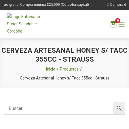
vío gratis! Compra mínima $25.000 (Córdoba capital)
Demora de 1 
0
Saltar
CERVEZA ARTESANAL HONEY S/ TACC
al
355CC - STRAUSS
contenido
Inicio
Productos
Cerveza Artesanal Honey s/ Tacc 355cc - Strauss