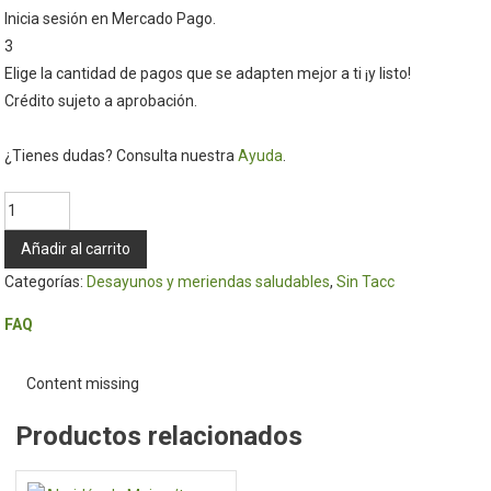
Inicia sesión en Mercado Pago.
3
Elige la cantidad de pagos que se adapten mejor a ti ¡y listo!
Crédito sujeto a aprobación.
¿Tienes dudas? Consulta nuestra
Ayuda
.
Chips
de
Añadir al carrito
Papas
Categorías:
Desayunos y meriendas saludables
,
Sin Tacc
rusticas
c/
FAQ
sal
marina
Content missing
-
Nuestros
Productos relacionados
Sabores
cantidad