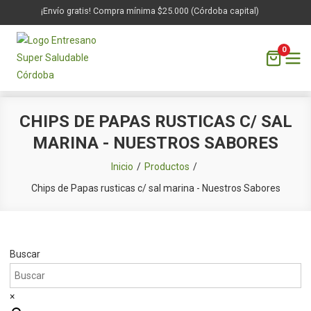
¡Envío gratis! Compra mínima $25.000 (Córdoba capital)
0
Saltar
CHIPS DE PAPAS RUSTICAS C/ SAL
al
MARINA - NUESTROS SABORES
contenido
Inicio
Productos
Chips de Papas rusticas c/ sal marina - Nuestros Sabores
Buscar
×