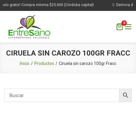
nvío gratis! Compra mínima $25.000 (Córdoba capital)
Demora de 1 
0
Saltar
CIRUELA SIN CAROZO 100GR FRACC
al
contenido
Inicio
Productos
Ciruela sin carozo 100gr Fracc