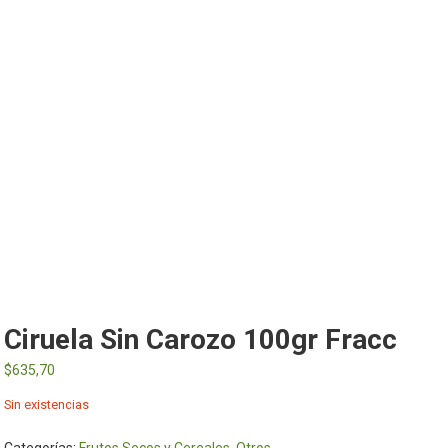
Ciruela Sin Carozo 100gr Fracc
$
635,70
Sin existencias
Categorías:
Frutos Secos y Cereales
,
Otros