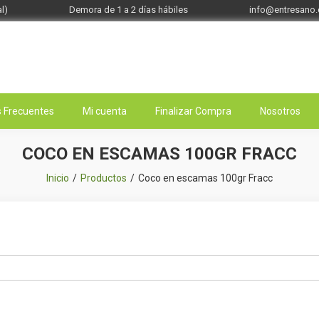
l)
Demora de 1 a 2 días hábiles
info@entresano
 Frecuentes
Mi cuenta
Finalizar Compra
Nosotros
COCO EN ESCAMAS 100GR FRACC
Inicio
Productos
Coco en escamas 100gr Fracc