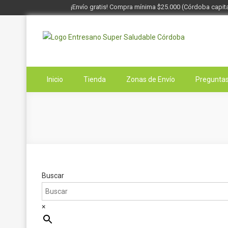
¡Envío gratis! Compra mínima $25.000 (Córdoba capita
Saltar
al
contenido
Entresano
Supermercado Saludable
Inicio
Tienda
Zonas de Envío
Preguntas
Buscar
×