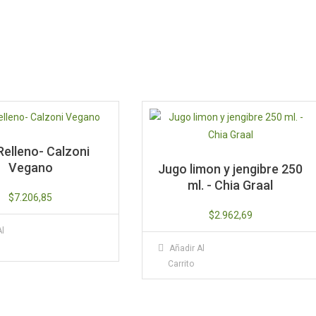
Relleno- Calzoni
Vegano
Jugo limon y jengibre 250
ml. - Chia Graal
$
7.206,85
$
2.962,69
Al
Añadir Al
Carrito