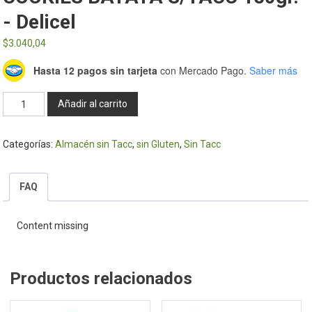
- Delicel
$
3.040,04
Hasta 12 pagos sin tarjeta
con Mercado Pago.
Saber más
COOKIES
Añadir al carrito
BATATA
S/TACC
Categorías:
Almacén sin Tacc
,
sin Gluten
,
Sin Tacc
150gr.
-
Delicel
FAQ
cantidad
Content missing
Productos relacionados