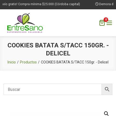
vío gratis! Compra mínima $25.000 (Córdoba capital)
Demora de 1 
0
Saltar
COOKIES BATATA S/TACC 150GR. -
al
DELICEL
contenido
Inicio
Productos
COOKIES BATATA S/TACC 150gr. - Delicel