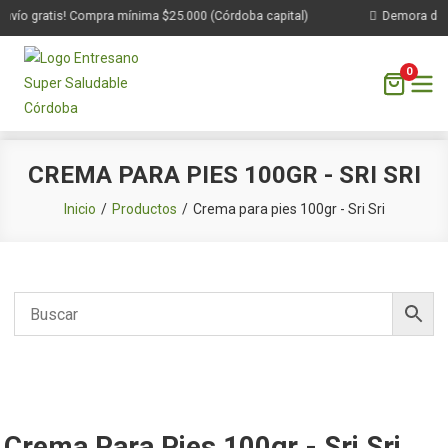
nvío gratis! Compra mínima $25.000 (Córdoba capital)
Demora de 1 
0
Saltar
CREMA PARA PIES 100GR - SRI SRI
al
contenido
Inicio
Productos
Crema para pies 100gr - Sri Sri
Crema Para Pies 100gr - Sri Sri