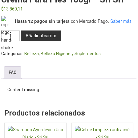
$
13.860,11
Hasta 12 pagos sin tarjeta
con Mercado Pago.
Saber más
Crema
Añadir al carrito
para
pies
Categorías:
Belleza
,
Belleza Higiene y Suplementos
100gr
-
Sri
FAQ
Sri
cantidad
Content missing
Productos relacionados