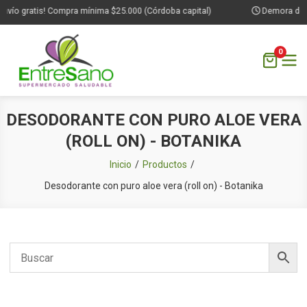
nvío gratis! Compra mínima $25.000 (Córdoba capital)
Demora de 1 
0
Saltar
DESODORANTE CON PURO ALOE VERA
al
(ROLL ON) - BOTANIKA
contenido
Inicio
Productos
Desodorante con puro aloe vera (roll on) - Botanika