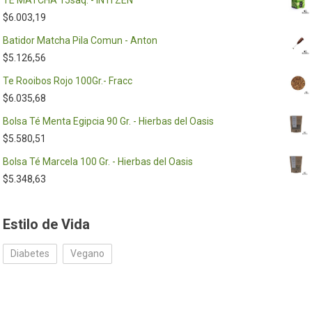
TE MATCHA 15saq. - INTI ZEN
$
6.003,19
Batidor Matcha Pila Comun - Anton
$
5.126,56
Te Rooibos Rojo 100Gr.- Fracc
$
6.035,68
Bolsa Té Menta Egipcia 90 Gr. - Hierbas del Oasis
$
5.580,51
Bolsa Té Marcela 100 Gr. - Hierbas del Oasis
$
5.348,63
Estilo de Vida
Diabetes
Vegano