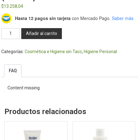
$
13.258,04
Hasta 12 pagos sin tarjeta
con Mercado Pago.
Saber más
Desodorante
Añadir al carrito
con
puro
Categorías:
Cosmética e Higiene sin Tacc
,
Higiene Personal
aloe
vera
(roll
FAQ
on)
-
Content missing
Botanika
cantidad
Productos relacionados