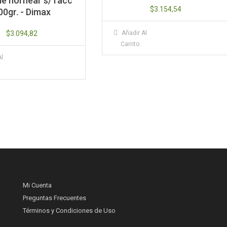
de hornear s/Tacc
$
3.154,54
00gr. - Dimax
$
3.094,82
Añadir Al
Carrito
Al
Mi Cuenta
Preguntas Frecuentes
Términos y Condiciones de Uso