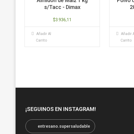
Almidón de Maíz 1 kg
Polvo 
s/Tacc - Dimax
2
$
3.936,11
Añadir Al
Añadir 
Carrito
Carrito
¡SEGUINOS EN INSTAGRAM!
entresano.supersaludable