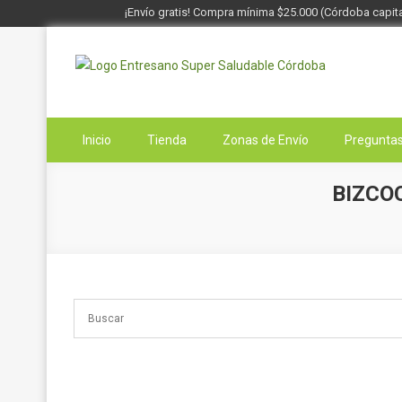
¡Envío gratis! Compra mínima $25.000 (Córdoba capita
Saltar
al
contenido
Entresano
Supermercado Saludable
Inicio
Tienda
Zonas de Envío
Preguntas
BIZCO