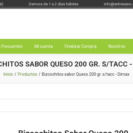
l)
Demora de 1 a 2 días hábiles
info@entresano
 Frecuentes
Mi cuenta
Finalizar Compra
Nosotros
CHITOS SABOR QUESO 200 GR. S/TACC -
Inicio
Productos
Bizcochitos sabor Queso 200 gr. s/tacc - Dimax