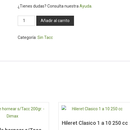
¿Tienes dudas? Consulta nuestra
Ayuda
.
Bizcochitos
Añadir al carrito
sabor
Queso
Categoría:
Sin Tacc
200
gr.
s/tacc
-
Dimax
cantidad
Hileret Clasico 1 a 10 250 cc