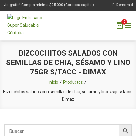
nvío gratis! Compra mínima $25.000 (Córdoba capital)
Demora de 1 
0
Saltar
BIZCOCHITOS SALADOS CON
al
SEMILLAS DE CHIA, SÉSAMO Y LINO
contenido
75GR S/TACC - DIMAX
Inicio
Productos
Bizcochitos salados con semillas de chia, sésamo y lino 75gr s/tacc -
Dimax