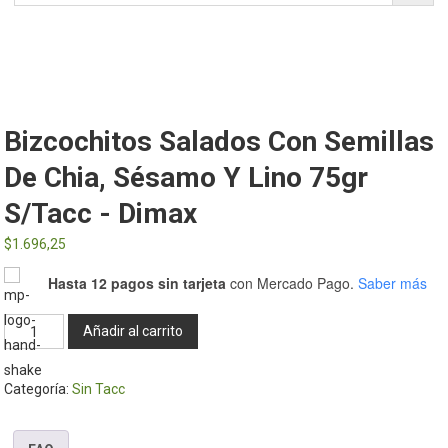
Bizcochitos Salados Con Semillas
De Chia, Sésamo Y Lino 75gr
S/tacc - Dimax
$
1.696,25
Hasta 12 pagos sin tarjeta
con Mercado Pago.
Saber más
Bizcochitos
Añadir al carrito
salados
con
Categoría:
Sin Tacc
semillas
de