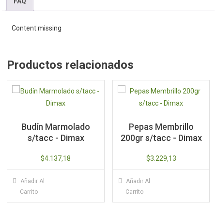
chia,
FAQ
sésamo
y
Content missing
lino
75gr
s/tacc
Productos relacionados
-
Dimax
cantidad
Budín Marmolado
Pepas Membrillo
s/tacc - Dimax
200gr s/tacc - Dimax
$
4.137,18
$
3.229,13
Añadir Al
Añadir Al
Carrito
Carrito