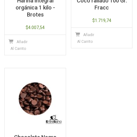
Harina integral
Coco rallado 100 Gr.
orgánica 1 kilo -
Fracc
Brotes
$
1.719,74
$
4.007,54
Añadir
Al Carrito
Añadir
Al Carrito