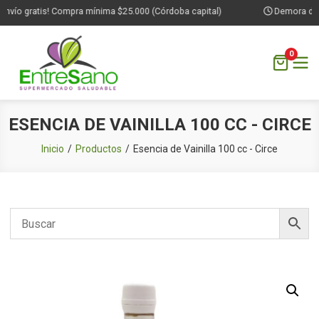
nvío gratis! Compra mínima $25.000 (Córdoba capital)
Demora de 1
0
Saltar
ESENCIA DE VAINILLA 100 CC - CIRCE
al
contenido
Inicio
Productos
Esencia de Vainilla 100 cc - Circe