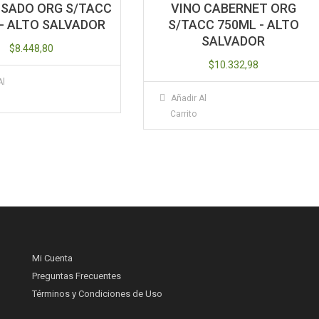
OSADO ORG S/TACC
VINO CABERNET ORG
- ALTO SALVADOR
S/TACC 750ML - ALTO
SALVADOR
$
8.448,80
$
10.332,98
Al
Añadir Al
Carrito
Mi Cuenta
Preguntas Frecuentes
Términos y Condiciones de Uso