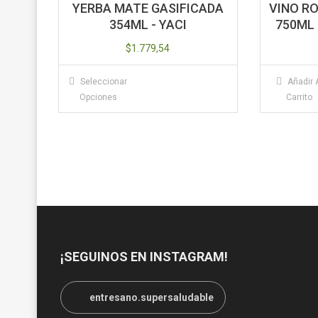
YERBA MATE GASIFICADA
VINO R
354ML - YACI
750ML 
$
1.779,54
Este
Seleccionar
Añadir 
producto
Opciones
Carrito
tiene
múltiples
variantes.
Las
opciones
se
pueden
elegir
en
¡SEGUINOS EN INSTAGRAM!
la
página
entresano.supersaludable
de