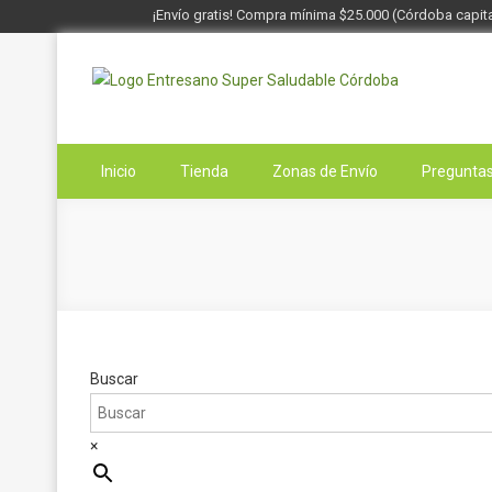
¡Envío gratis! Compra mínima $25.000 (Córdoba capita
Saltar
al
contenido
Entresano
Supermercado Saludable
Inicio
Tienda
Zonas de Envío
Preguntas
Buscar
×