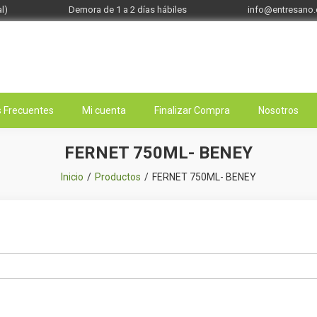
l)
Demora de 1 a 2 días hábiles
info@entresano
 Frecuentes
Mi cuenta
Finalizar Compra
Nosotros
FERNET 750ML- BENEY
Inicio
Productos
FERNET 750ML- BENEY