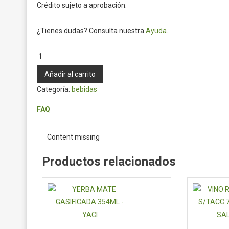
Crédito sujeto a aprobación.
¿Tienes dudas? Consulta nuestra
Ayuda
.
FERNET
750ML-
Añadir al carrito
BENEY
Categoría:
bebidas
cantidad
FAQ
Content missing
Productos relacionados