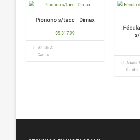
Pionono s/tacc - Dimax
Fécula
$
5.317,99
s
Añadir Al
Carrito
Añadir 
Carrito