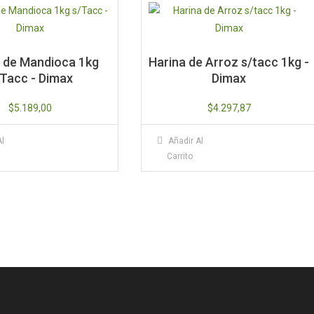
 de Mandioca 1kg
Harina de Arroz s/tacc 1kg -
/Tacc - Dimax
Dimax
$
5.189,00
$
4.297,87
Al
Añadir Al
Carrito