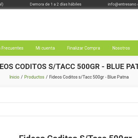
l)
Demora de 1 a 2 días hábiles
info@entresano
 Frecuentes
Mi cuenta
Finalizar Compra
Nosotros
DEOS CODITOS S/TACC 500GR - BLUE PA
Inicio
Productos
Fideos Coditos s/Tacc 500gr - Blue Patna