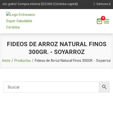
nvío gratis! Compra mínima $25.000 (Córdoba capital)
Demora de 1 
0
Saltar
FIDEOS DE ARROZ NATURAL FINOS
al
300GR. - SOYARROZ
contenido
Inicio
Productos
Fideos de Arroz Natural Finos 300GR. - Soyarroz