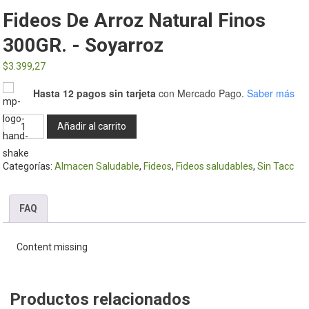
Fideos De Arroz Natural Finos
300GR. - Soyarroz
$
3.399,27
Hasta 12 pagos sin tarjeta
con Mercado Pago.
Saber más
Fideos
Añadir al carrito
de
Arroz
Categorías:
Almacen Saludable
,
Fideos
,
Fideos saludables
,
Sin Tacc
Natural
Finos
300GR.
FAQ
-
Soyarroz
Content missing
cantidad
Productos relacionados