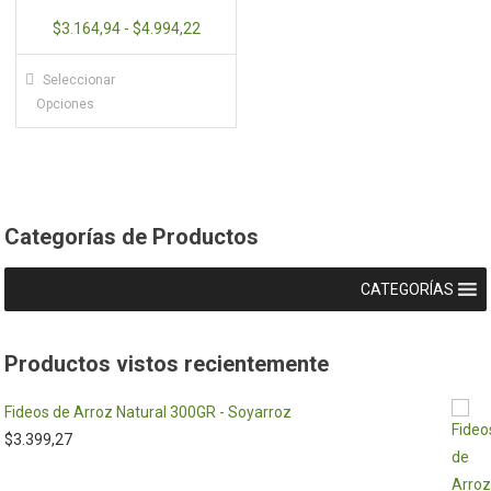
Rango
$
3.164,94
-
$
4.994,22
de
Este
Seleccionar
precios:
producto
Opciones
desde
tiene
$3.164,94
múltiples
hasta
variantes.
$4.994,22
Las
opciones
Categorías de Productos
se
pueden
CATEGORÍAS
elegir
en
Productos vistos recientemente
la
página
Fideos de Arroz Natural 300GR - Soyarroz
de
$
3.399,27
producto