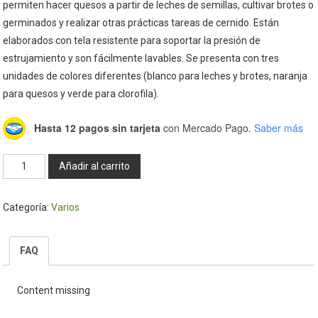
permiten hacer quesos a partir de leches de semillas, cultivar brotes o
germinados y realizar otras prácticas tareas de cernido. Están
elaborados con tela resistente para soportar la presión de
estrujamiento y son fácilmente lavables. Se presenta con tres
unidades de colores diferentes (blanco para leches y brotes, naranja
para quesos y verde para clorofila).
Hasta 12 pagos sin tarjeta
con Mercado Pago.
Saber más
Filtro
Añadir al carrito
tela
trio
Categoría:
Varios
-
Prama
cantidad
FAQ
Content missing