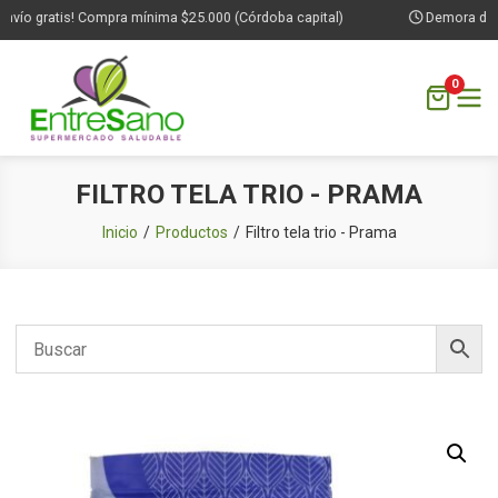
nvío gratis! Compra mínima $25.000 (Córdoba capital)
Demora de 1 
0
Saltar
FILTRO TELA TRIO - PRAMA
al
contenido
Inicio
Productos
Filtro tela trio - Prama