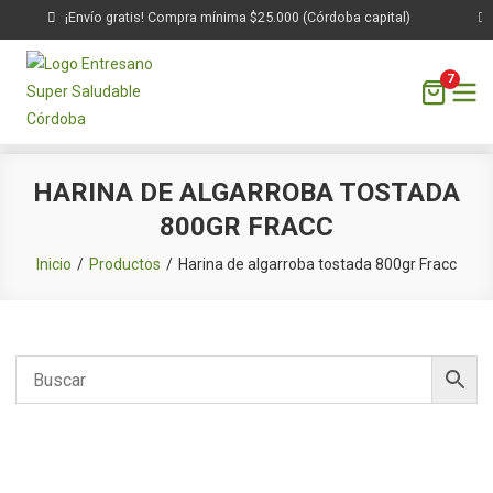
¡Envío gratis! Compra mínima $25.000 (Córdoba capital)
7
Saltar
HARINA DE ALGARROBA TOSTADA
al
800GR FRACC
contenido
Inicio
Productos
Harina de algarroba tostada 800gr Fracc