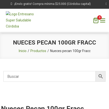
¡Envío gratis! Compra mínima $25.000 (Córdoba capital)
0
Saltar
NUECES PECAN 100GR FRACC
al
contenido
Inicio
Productos
Nueces pecan 100gr Fracc
Nueces Pecan 100gr Fracc