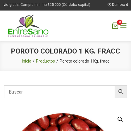
vío gratis! Compra mínima $25.000 (Córdoba capital)
Demora de 1 a
0
Saltar
POROTO COLORADO 1 KG. FRACC
al
contenido
Inicio
Productos
Poroto colorado 1 Kg. fracc