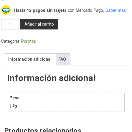
Hasta 12 pagos sin tarjeta
con Mercado Pago.
Saber más
Poroto
Añadir al carrito
colorado
1
Categoría:
Porotos
Kg.
fracc
cantidad
Información adicional
FAQ
Información adicional
Peso
1 kg
Productos relacionados