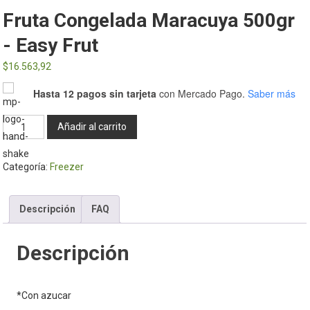
Fruta Congelada Maracuya 500gr
- Easy Frut
$
16.563,92
Hasta 12 pagos sin tarjeta
con Mercado Pago.
Saber más
Fruta
Añadir al carrito
congelada
Maracuya
Categoría:
Freezer
500gr
-
Easy
Descripción
FAQ
Frut
cantidad
Descripción
*Con azucar