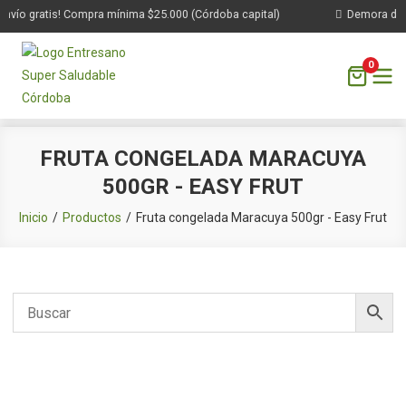
nvío gratis! Compra mínima $25.000 (Córdoba capital)
Demora de 1 
0
Saltar
FRUTA CONGELADA MARACUYA
al
500GR - EASY FRUT
contenido
Inicio
Productos
Fruta congelada Maracuya 500gr - Easy Frut