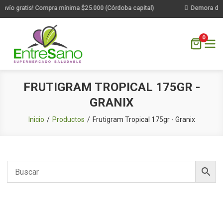
nvío gratis! Compra mínima $25.000 (Córdoba capital)
Demora de 1
0
Saltar
FRUTIGRAM TROPICAL 175GR -
al
GRANIX
contenido
Inicio
Productos
Frutigram Tropical 175gr - Granix