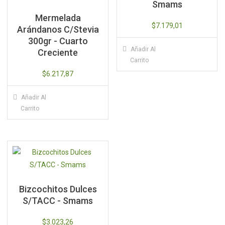
Smams
Mermelada
$
7.179,01
Arándanos C/Stevia
300gr - Cuarto
Añadir Al
Creciente
Carrito
$
6.217,87
Añadir Al
Carrito
Bizcochitos Dulces
S/TACC - Smams
$
3.023,26