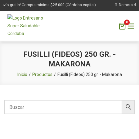
nvío gratis! Compra mínima $25.000 (Córdoba capital)
Demora de 1 
0
Saltar
FUSILLI (FIDEOS) 250 GR. -
al
MAKARONA
contenido
Inicio
Productos
Fusilli (Fideos) 250 gr. - Makarona