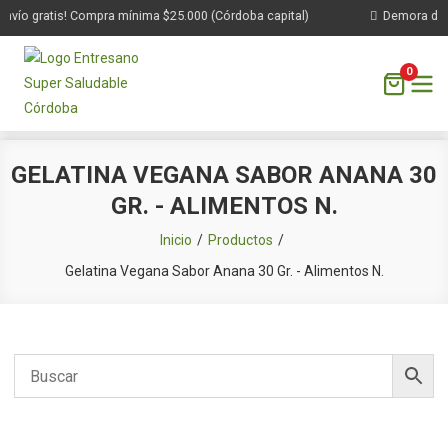
nvío gratis! Compra mínima $25.000 (Córdoba capital)
Demora de 1 
0
Saltar
GELATINA VEGANA SABOR ANANA 30
al
GR. - ALIMENTOS N.
contenido
Inicio
Productos
Gelatina Vegana Sabor Anana 30 Gr. - Alimentos N.